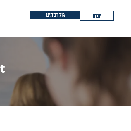
גולדסמיט
יונתן
t