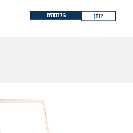
גולדסמיט
יונתן