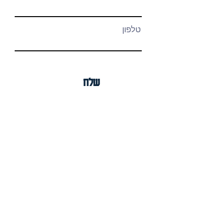
טלפון
שלח
כתובת ופרטי קשר
רחוב קורנית 9 צור יגאל
נייד:
050-5886581
פקס:
03-5042696