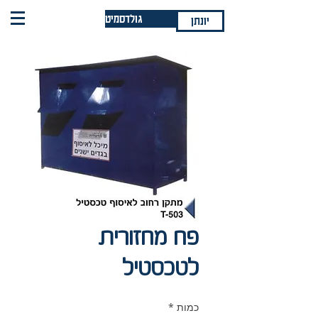
גולדסמיט
יונתן
פח מחזורית
לטכסטיל
כמות
*