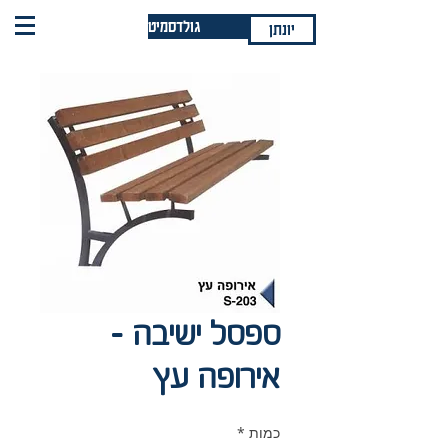
גולדסמיט
יונתן
ספסל ישיבה -
אירופה עץ
כמות
*