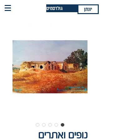
גולדסמיט
יונתן
נופים ואתרים