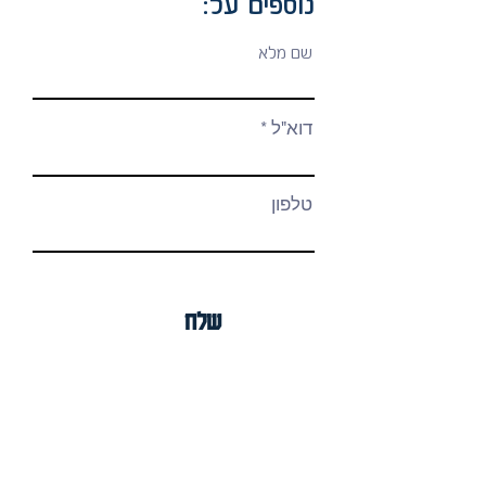
נוספים על:
שם מלא
דוא"ל
טלפון
שלח
כתובת ופרטי קשר