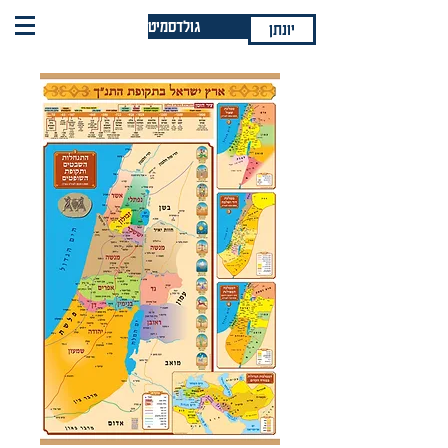
גולדסמיט
יונתן