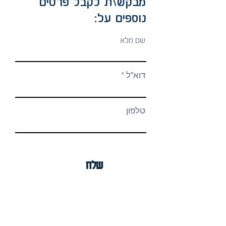
מבקש\ת לקבל פרטים
נוספים על:
שם מלא
דוא"ל
טלפון
שלח