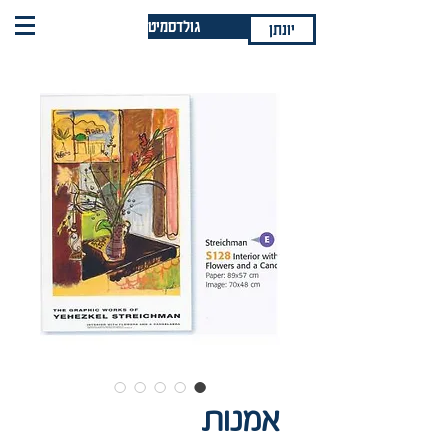
גולדסמיט
יונתן
אמנות