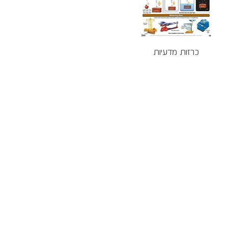
Quick View
כרזות מדעיות
D
korant