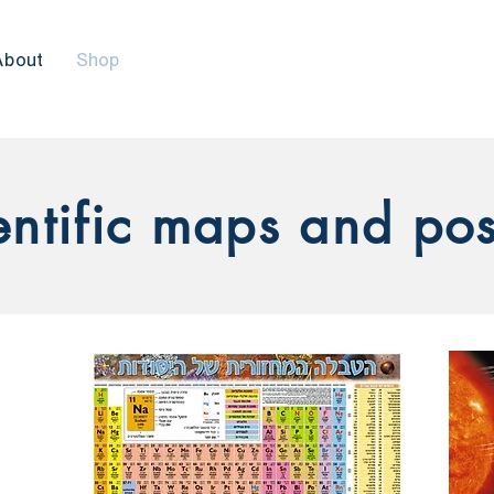
About
Shop
entific maps and pos