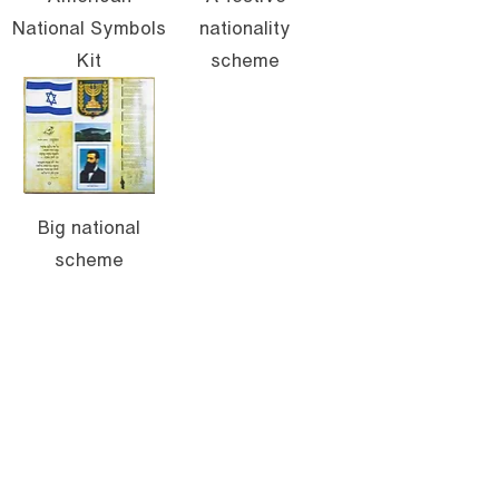
National Symbols
nationality
Kit
scheme
Big national
scheme
Details
korant zor igal
mobile:
972-50-5886581
fax:
972-3-5042696