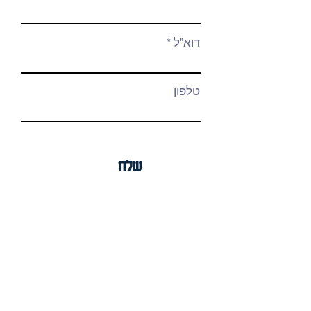
דוא"ל
טלפון
שלח
Details
korant zor igal
mobile:
972-50-5886581