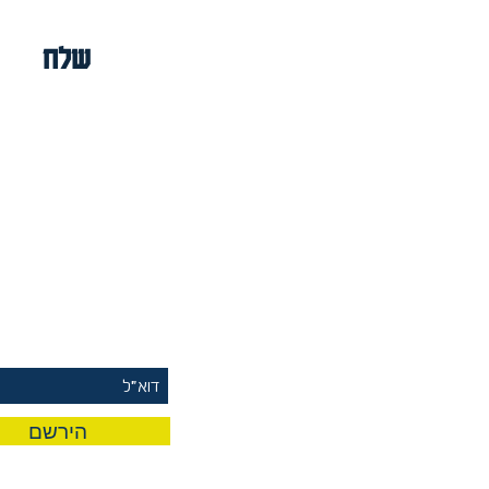
שלח
rst To Know
 Our Mailing List
הירשם