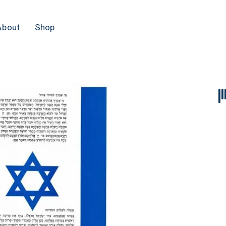
About
Shop
ן