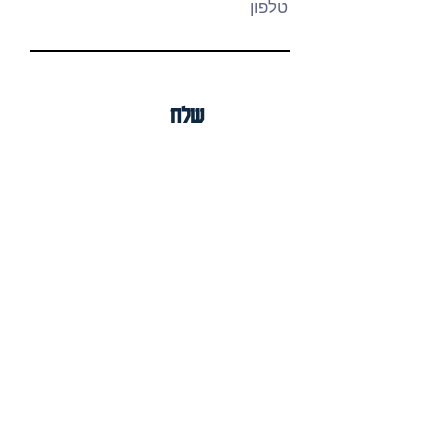
טלפון
שלח
Details
korant zor igal
mobile:
972-50-5886581
fax:
972-3-5042696
Shop