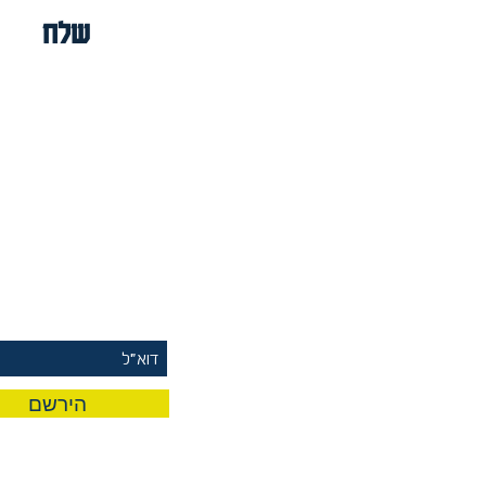
שלח
rst To Know
 Our Mailing List
הירשם