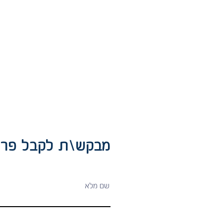
מבקש\ת לקבל פרט:
שם מלא