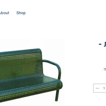
About
Shop
כת
פר