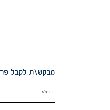
מבקש\ת לקבל פרט:
שם מלא