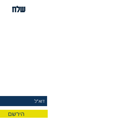
שלח
rst To Know
 Our Mailing List
הירשם