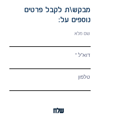
65/65
מבקש\ת לקבל פרטים
65/75
נוספים על:
80/80
שם מלא
75/90
75/100
דוא"ל
טלפון
שלח