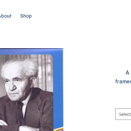
About
Shop
A 
framed
Select