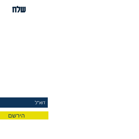
שלח
rst To Know
 Our Mailing List
הירשם