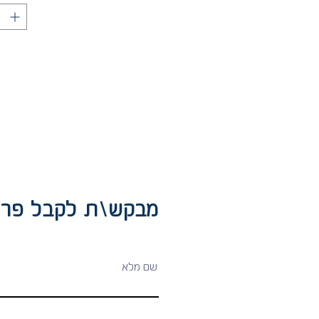
מבקש\ת לקבל פרט:
שם מלא