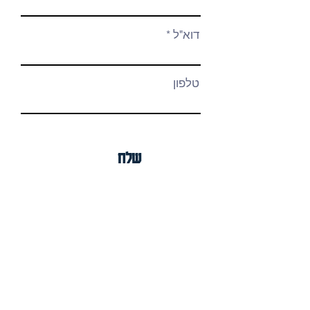
דוא"ל
טלפון
שלח
Details
korant zor igal
mobile:
972-50-5886581