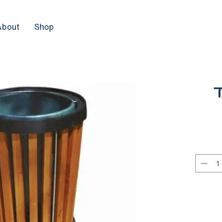
About
Shop
ד