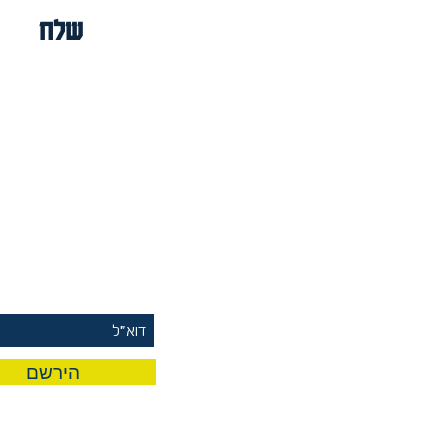
שלח
rst To Know
 Our Mailing List
הירשם