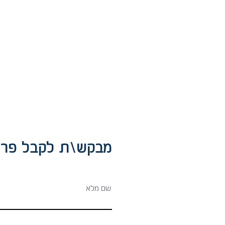
מבקש\ת לקבל פרט:
שם מלא